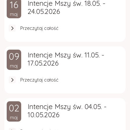
16
Intencje Mszy św. 18.05. -
Gazetka parafialna
24.05.2026
maj
Kościół w Rydzowie
Przeczytaj całość
09
Intencje Mszy św. 11.05. -
17.05.2026
maj
Przeczytaj całość
02
Intencje Mszy św. 04.05. -
10.05.2026
maj