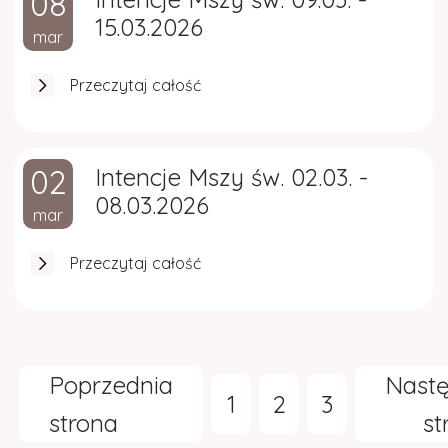
08
15.03.2026
mar
Przeczytaj całość
02
Intencje Mszy św. 02.03. -
08.03.2026
mar
Przeczytaj całość
Poprzednia
Nast
1
2
3
strona
st