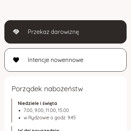
Przekaż darowiznę
handshake
Intencje nowennowe
favorite
Porządek nabożeństw
Niedziele i święta
7.00, 9.00, 11.00, 15.00
w Rydzowie o godz. 9.45
W dni powszednie: