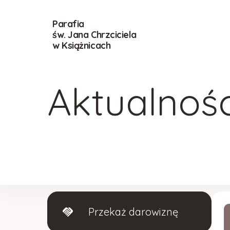
Parafia
św. Jana Chrzciciela
w Książnicach
Aktualnośc
Przekaż darowiznę
handshake