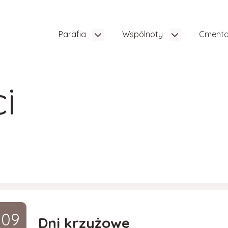
Parafia
Wspólnoty
Cment
i
09
Dni krzyżowe