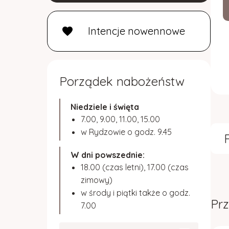
Intencje nowennowe
favorite
Porządek nabożeństw
Niedziele i święta
7.00, 9.00, 11.00, 15.00
w Rydzowie o godz. 9.45
W dni powszednie:
18.00 (czas letni), 17.00 (czas
zimowy)
w środy i piątki także o godz.
Prz
7.00