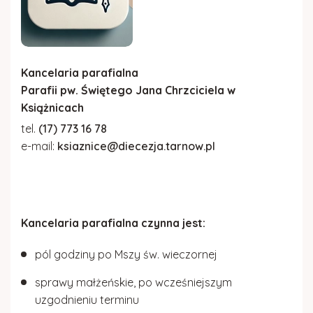
Gazetka parafialna
Kościół w Rydzowie
Kancelaria parafialna
Parafii pw. Świętego Jana Chrzciciela w
Książnicach
tel.
(17) 773 16 78
e-mail:
ksiaznice@diecezja.tarnow.pl
Kancelaria parafialna czynna jest:
pól godziny po Mszy św. wieczornej
sprawy małżeńskie, po wcześniejszym
uzgodnieniu terminu