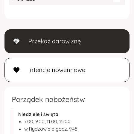
Przekaż darowiznę
handshake
Intencje nowennowe
favorite
Porządek nabożeństw
Niedziele i święta
7.00, 9.00, 11.00, 15.00
w Rydzowie o godz. 9.45