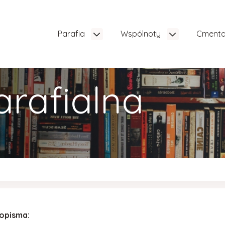
Parafia
Wspólnoty
Cment
arafialna
sopisma: