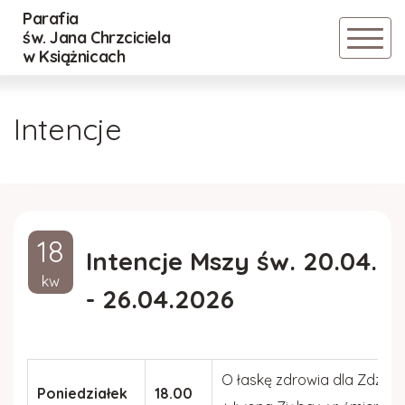
Parafia
Powrót
Powrót
Powrót
św. Jana Chrzciciela
w Książnicach
Historia parafii
Nadzwyczajni Szafarze Eucharystii
Cmentarz Stary
Intencje
Duszpasterze
Lektorzy
Cmentarz Nowy
Inwestycje
Ministranci
Regulamin
18
Rada parafialna
DSM
Intencje Mszy św. 20.04.
kw
- 26.04.2026
Standardy Ochrony Małoletnich
Róże Różańcowe
ZASADY BEZPIECZEŃSTWA RELACJI
POMIĘDZY DZIEĆMI
O łaskę zdrowia dla Zdzisł
Poniedziałek
18.00