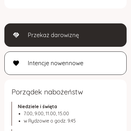
Przekaż darowiznę
handshake
Intencje nowennowe
favorite
Porządek nabożeństw
Niedziele i święta
7.00, 9.00, 11.00, 15.00
w Rydzowie o godz. 9.45