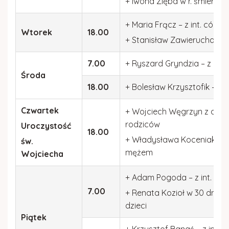
+ Iwona Zięba w r. śmierci –
Gazetka parafialna
+ Maria Frącz – z int. córki
Wtorek
18.00
Kościół w Rydzowie
+ Stanisław Zawierucha – z 
7.00
+ Ryszard Gryndzia – z int. 
Środa
18.00
+ Bolesław Krzysztofik – z in
Czwartek
+ Wojciech Węgrzyn z okazji 
rodziców
Uroczystość
18.00
+ Władysława Koceniak – z i
św.
mężem
Wojciecha
+ Adam Pogoda – z int. br
7.00
+ Renata Kozioł w 30 dniu po
dzieci
Piątek