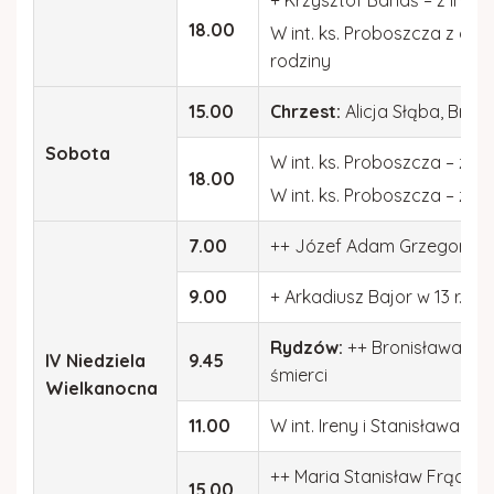
+ Krzysztof Banaś – z int. 
18.00
W int. ks. Proboszcza z okazj
rodziny
15.00
Chrzest:
Alicja Słąba, Brun
Sobota
W int. ks. Proboszcza – z in
18.00
W int. ks. Proboszcza – z int
7.00
++ Józef Adam Grzegorz B
9.00
+ Arkadiusz Bajor w 13 r. śmi
Rydzów:
++ Bronisława Sta
IV Niedziela
9.45
śmierci
Wielkanocna
11.00
W int. Ireny i Stanisława w 5
++ Maria Stanisław Frącz w r.
15.00