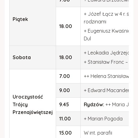
+ Józef Łącz w 4 r. śmierc
Piątek
rodzinami
18.00
+ Eugeniusz Kwaśniowski
Dul
+ Leokadia Jędrzejowska
Sobota
18.00
+ Stanisław Fronc – z in
7.00
++ Helena Stanisław Kop
9.00
+ Edward Macander w 13 
Uroczystość
Trójcy
9.45
Rydzów:
++ Maria Jan M
Przenajświętszej
11.00
+ Marian Pogoda
15.00
W int. parafii