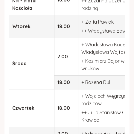
NMP Matki
++ Zuzanna Józef Jastrzą
Gazetka parafialna
Kościoła
rodziną
Kościół w Rydzowie
+ Zofia Pawlak
Wtorek
18.00
++ Władysława Edward K
+ Władysława Koceniak –
Władysława Wojtaszek
7.00
+ Kazimierz Bajor w 30 dn
Środa
wnuków
18.00
+ Bożena Dul
+ Wojciech Węgrzyn w 6 r.
rodziców
Czwartek
18.00
++ Julia Stanisław Cisło
Krawiec
7.00
+ Edward Brzustewicz