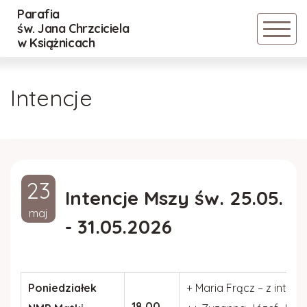
Parafia
Powrót
Powrót
Powrót
św. Jana Chrzciciela
w Książnicach
Historia parafii
Nadzwyczajni Szafarze Eucharystii
Cmentarz Stary
Intencje
Duszpasterze
Lektorzy
Cmentarz Nowy
Inwestycje
Ministranci
Regulamin
23
Rada parafialna
DSM
Intencje Mszy św. 25.05.
maj
- 31.05.2026
Standardy Ochrony Małoletnich
Róże Różańcowe
ZASADY BEZPIECZEŃSTWA RELACJI
POMIĘDZY DZIEĆMI
Poniedziałek
+ Maria Frącz – z int. 
18.00