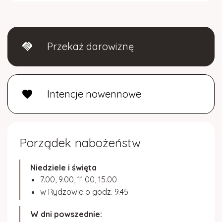
Przekaż darowiznę
handshake
Intencje nowennowe
favorite
Porządek nabożeństw
Niedziele i święta
7.00, 9.00, 11.00, 15.00
w Rydzowie o godz. 9.45
W dni powszednie: