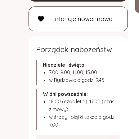
Intencje nowennowe
favorite
Porządek nabożeństw
Niedziele i święta
7.00, 9.00, 11.00, 15.00
w Rydzowie o godz. 9.45
W dni powszednie:
18.00 (czas letni), 17.00 (czas
zimowy)
w środy i piątki także o godz.
7.00