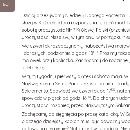
kw
Dzisiaj przeżywamy Niedzielę Dobrego Pasterza –
służy w Kościele, która rozpoczyna tydzień modli
sobotę uroczystość NMP Królowej Polski (przeniesion
uroczystości Msze św., w tym dniu, w porządku nie
We czwartek rozpoczynamy nabożeństwa majowe; 
00
i dorosłych, codziennie o godz. 18
. Prosimy takż
majówek przy kapliczka. Zachęcamy do rodzinnej,
loretańską.
W tym tygodniu pierwszy piątek i sobota maja. 
Najświętszemu Sercu Pana Jezusa, po nim – trady
30
Sakramentu. Spowiedź we czwartek od 17
, nato
00
spowiedź w piątek od godz. 16
. Do chorych udam
uroczystości różaniec, przed Najświętszym Sakra
Zachęcamy do sięgnięcia po prasę katolicką. W
G
dlaczego dzisiejszy kapłan musi być odważny w
gotowy na cierpienie? Natomiast w tygodniku
Nied