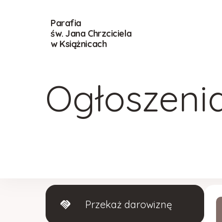
Parafia
św. Jana Chrzciciela
w Książnicach
Ogłoszeni
Przekaż darowiznę
handshake