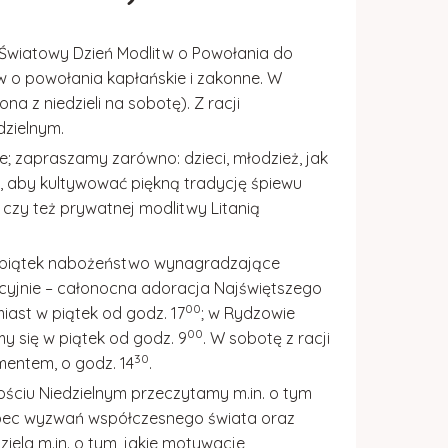
 Światowy Dzień Modlitw o Powołania do
tw o powołania kapłańskie i zakonne. W
a z niedzieli na sobotę). Z racji
dzielnym.
zapraszamy zarówno: dzieci, młodzież, jak
e, aby kultywować piękną tradycję śpiewu
 czy też prywatnej modlitwy
Litanią
W piątek nabożeństwo wynagradzające
cyjnie – całonocna adoracja Najświętszego
00
miast w piątek od godz. 17
; w Rydzowie
00
y się w piątek od godz. 9
. W sobotę z racji
30
mentem, o godz. 14
.
ościu Niedzielnym
przeczytamy m.in. o tym
obec wyzwań współczesnego świata oraz
ziela
m.in. o tym, jakie motywacje