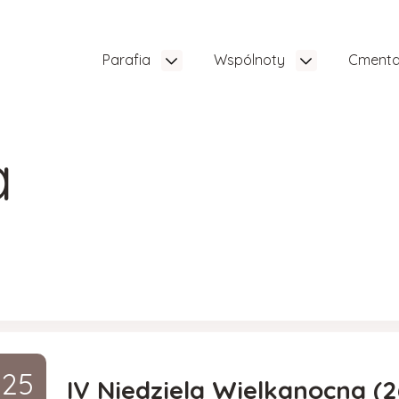
Parafia
Wspólnoty
Cment
a
25
IV Niedziela Wielkanocna (2