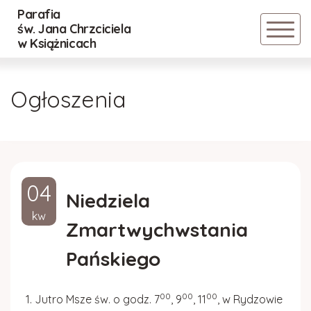
Parafia
Powrót
Powrót
Powrót
św. Jana Chrzciciela
w Książnicach
Historia parafii
Nadzwyczajni Szafarze Eucharystii
Cmentarz Stary
Ogłoszenia
Duszpasterze
Lektorzy
Cmentarz Nowy
Inwestycje
Ministranci
Regulamin
04
Rada parafialna
DSM
Niedziela
kw
Zmartwychwstania
Standardy Ochrony Małoletnich
Róże Różańcowe
Pańskiego
ZASADY BEZPIECZEŃSTWA RELACJI
POMIĘDZY DZIEĆMI
00
00
00
Jutro Msze św. o godz. 7
, 9
, 11
, w Rydzowie