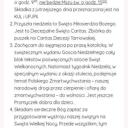
45
00
o godz. 9
,
nie będzie Mszy św. o godz. 15
.
Gazetka parafialna
Składka z jutrzejszego dnia przeznaczona jest na
KUL i UPJPII.
Kościół w Rydzowie
Przyszła niedziela to Święto Miłosierdzia Bożego.
Jest to Diecezjalne Święto Caritas. Zbiórka do
puszek na Caritas Diecezji Tarnowskiej.
Zachęcam do sięgnięcia po prasę katolicką. W
świątecznym wydaniu
Gościa Niedzielnego
cały
blok tekstów poświęconych istocie Świąt
Wielkanocnych. Natomiast tygodnik
Niedziela,
w
specjalnym wydaniu z okazji stulecia
,
podejmuje
temat Polskiego Zmartwychwstania – naszej
narodowej drogi przez cierpienie i ofiarę do
zmartwychwstania – do wolności. Jest jeszcze
Promyczek dobra
dla dzieci
.
Składam serdeczne
Bóg zapł
ać za
przygotowanie wystroju naszej świątyni na
Święta Wielkiej Nocy. Przede wszystkim, tym