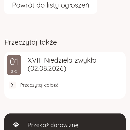
Powrót do listy ogłoszeń
Przeczytaj także
01
XVIII Niedziela zwykła
(02.08.2026)
sie
Przeczytaj całość
Przekaż darowiznę
handshake