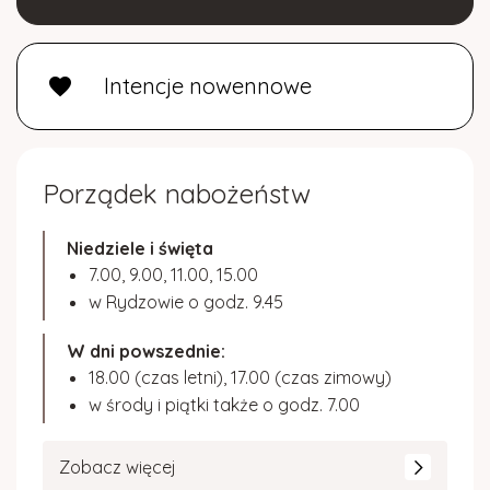
Intencje nowennowe
favorite
Porządek nabożeństw
Niedziele i święta
7.00, 9.00, 11.00, 15.00
w Rydzowie o godz. 9.45
W dni powszednie:
18.00 (czas letni), 17.00 (czas zimowy)
w środy i piątki także o godz. 7.00
Zobacz więcej