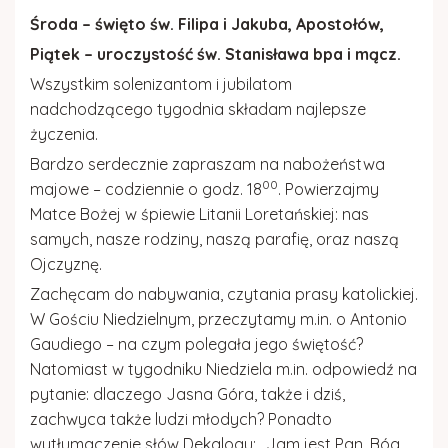
Gazetka parafialna
Środa
– święto św. Filipa i Jakuba, Apostołów,
Piątek
– uroczystość św. Stanisława bpa i mącz.
Kościół w Rydzowie
Wszystkim solenizantom i jubilatom
nadchodzącego tygodnia składam najlepsze
życzenia.
Bardzo serdecznie zapraszam na nabożeństwa
00
majowe – codziennie o godz. 18
. Powierzajmy
Matce Bożej w śpiewie
Litanii Loretańskiej
: nas
samych, nasze rodziny, naszą parafię, oraz naszą
Ojczyznę.
Zachęcam do nabywania, czytania prasy katolickiej.
W
Gościu Niedzielnym
, przeczytamy m.in. o Antonio
Gaudiego – na czym polegała jego świętość?
Natomiast w tygodniku
Niedziela
m.in. odpowiedź na
pytanie: dlaczego Jasna Góra, także i dziś,
zachwyca także ludzi młodych? Ponadto
wytłumaczenie słów Dekalogu: „Jam jest Pan, Bóg