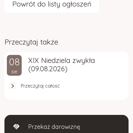
Powrót do listy ogłoszeń
Przeczytaj także
08
XIX Niedziela zwykła
(09.08.2026)
sie
Przeczytaj całość
Przekaż darowiznę
handshake