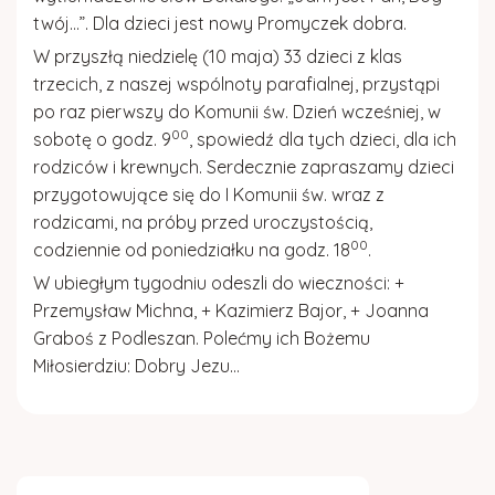
twój…”. Dla dzieci jest nowy
Promyczek dobra
.
W przyszłą niedzielę (10 maja) 33 dzieci z klas
trzecich, z naszej wspólnoty parafialnej, przystąpi
po raz pierwszy do Komunii św. Dzień wcześniej, w
00
sobotę o godz. 9
, spowiedź dla tych dzieci, dla ich
rodziców i krewnych. Serdecznie zapraszamy dzieci
przygotowujące się do I Komunii św. wraz z
rodzicami, na próby przed uroczystością,
00
codziennie od poniedziałku na godz. 18
.
W ubiegłym tygodniu odeszli do wieczności: +
Przemysław Michna, + Kazimierz Bajor, + Joanna
Graboś z Podleszan. Polećmy ich Bożemu
Miłosierdziu:
Dobry Jezu…