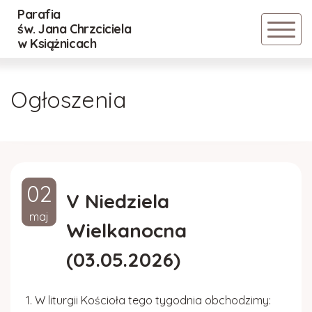
Parafia
Powrót
Powrót
Powrót
św. Jana Chrzciciela
w Książnicach
Historia parafii
Nadzwyczajni Szafarze Eucharystii
Cmentarz Stary
Ogłoszenia
Duszpasterze
Lektorzy
Cmentarz Nowy
Inwestycje
Ministranci
Regulamin
02
Rada parafialna
DSM
V Niedziela
maj
Wielkanocna
Standardy Ochrony Małoletnich
Róże Różańcowe
(03.05.2026)
ZASADY BEZPIECZEŃSTWA RELACJI
POMIĘDZY DZIEĆMI
W liturgii Kościoła tego tygodnia obchodzimy: