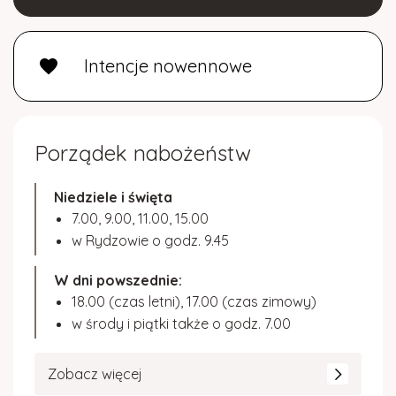
Intencje nowennowe
favorite
Porządek nabożeństw
Niedziele i święta
7.00, 9.00, 11.00, 15.00
w Rydzowie o godz. 9.45
W dni powszednie:
18.00 (czas letni), 17.00 (czas zimowy)
w środy i piątki także o godz. 7.00
Zobacz więcej