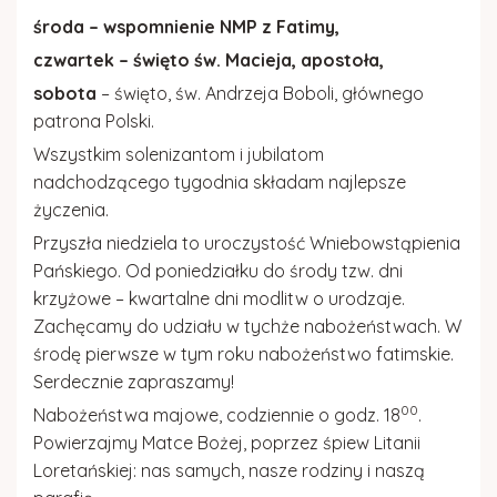
Gazetka parafialna
środa – wspomnienie NMP z Fatimy,
czwartek – święto św. Macieja, apostoła,
Kościół w Rydzowie
sobota
– święto, św. Andrzeja Boboli, głównego
patrona Polski.
Wszystkim solenizantom i jubilatom
nadchodzącego tygodnia składam najlepsze
życzenia.
Przyszła niedziela to uroczystość Wniebowstąpienia
Pańskiego. Od poniedziałku do środy tzw. dni
krzyżowe – kwartalne dni modlitw o urodzaje.
Zachęcamy do udziału w tychże nabożeństwach. W
środę pierwsze w tym roku nabożeństwo fatimskie.
Serdecznie zapraszamy!
00
Nabożeństwa majowe, codziennie o godz. 18
.
Powierzajmy Matce Bożej, poprzez śpiew Litanii
Loretańskiej: nas samych, nasze rodziny i naszą