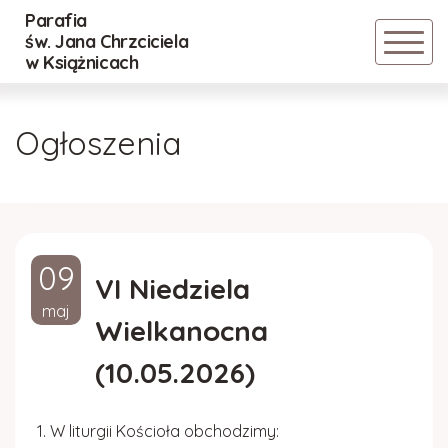
Parafia
Powrót
Powrót
Powrót
św. Jana Chrzciciela
w Książnicach
Historia parafii
Nadzwyczajni Szafarze Eucharystii
Cmentarz Stary
Ogłoszenia
Duszpasterze
Lektorzy
Cmentarz Nowy
Inwestycje
Ministranci
Regulamin
09
Rada parafialna
DSM
VI Niedziela
maj
Wielkanocna
Standardy Ochrony Małoletnich
Róże Różańcowe
(10.05.2026)
ZASADY BEZPIECZEŃSTWA RELACJI
POMIĘDZY DZIEĆMI
W liturgii Kościoła obchodzimy: