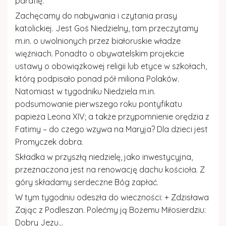
parafię.
Zachęcamy do nabywania i czytania prasy
katolickiej. Jest
Goś Niedzielny
, tam przeczytamy
m.in. o uwolnionych przez białoruskie władze
więźniach. Ponadto o obywatelskim projekcie
ustawy o obowiązkowej religii lub etyce w szkołach,
którą podpisało ponad pół miliona Polaków.
Natomiast w tygodniku
Niedziela
m.in.
podsumowanie pierwszego roku pontyfikatu
papieża Leona XIV; a także przypomnienie orędzia z
Fatimy – do czego wzywa na Maryja? Dla dzieci jest
Promyczek dobra
.
Składka w przyszłą niedzielę, jako inwestycyjna,
przeznaczona jest na renowację dachu kościoła. Z
góry składamy serdeczne
Bóg zapłać
.
W tym tygodniu odeszła do wieczności: + Zdzisława
Zając z Podleszan. Polećmy ją Bożemu Miłosierdziu:
Dobry Jezu…