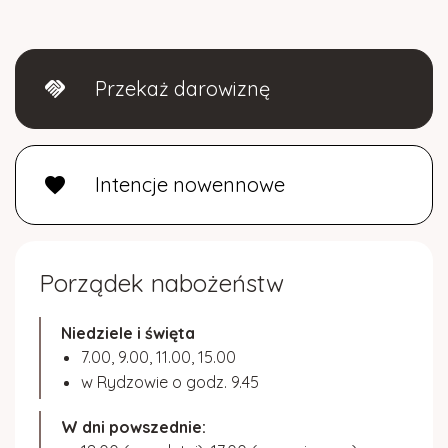
Przekaż darowiznę
handshake
Intencje nowennowe
favorite
Porządek nabożeństw
Niedziele i święta
7.00, 9.00, 11.00, 15.00
w Rydzowie o godz. 9.45
W dni powszednie: