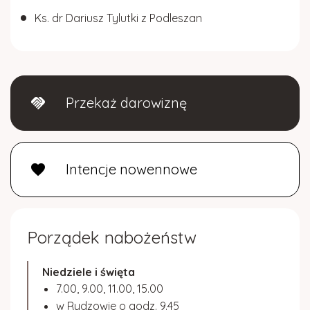
Ks. dr Dariusz Tylutki z Podleszan
Przekaż darowiznę
handshake
Intencje nowennowe
favorite
Porządek nabożeństw
Niedziele i święta
7.00, 9.00, 11.00, 15.00
w Rydzowie o godz. 9.45