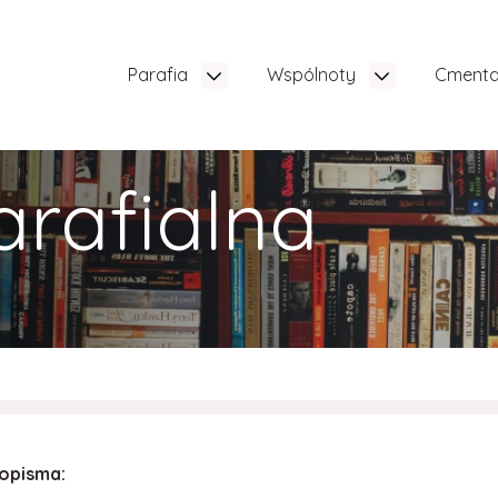
Parafia
Wspólnoty
Cment
arafialna
sopisma: