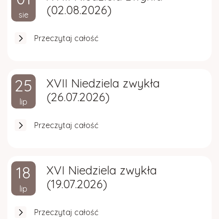
Gazetka parafialna
(02.08.2026)
sie
Kościół w Rydzowie
Przeczytaj całość
25
XVII Niedziela zwykła
(26.07.2026)
lip
Przeczytaj całość
18
XVI Niedziela zwykła
(19.07.2026)
lip
Przeczytaj całość