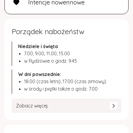
Intencje nowennowe
favorite
Porządek nabożeństw
Niedziele i święta
7.00, 9.00, 11.00, 15.00
w Rydzowie o godz. 9.45
W dni powszednie:
18.00 (czas letni), 17.00 (czas zimowy)
w środy i piątki także o godz. 7.00
Zobacz więcej