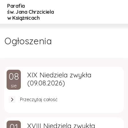
Parafia
Powrót
Powrót
Powrót
św. Jana Chrzciciela
w Książnicach
Historia parafii
Nadzwyczajni Szafarze Eucharystii
Cmentarz Stary
Ogłoszenia
Duszpasterze
Lektorzy
Cmentarz Nowy
Inwestycje
Ministranci
Regulamin
08
XIX Niedziela zwykła
Rada parafialna
DSM
(09.08.2026)
sie
Standardy Ochrony Małoletnich
Róże Różańcowe
Przeczytaj całość
ZASADY BEZPIECZEŃSTWA RELACJI
POMIĘDZY DZIEĆMI
01
XVIII Niedziela zwykła