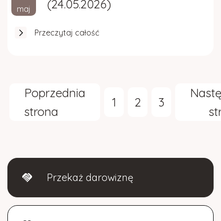
(24.05.2026)
maj
Przeczytaj całość
Poprzednia
Nast
1
2
3
strona
st
Przekaż darowiznę
handshake