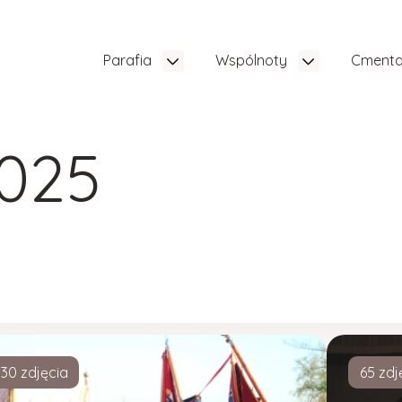
Parafia
Wspólnoty
Cment
2025
30 zdjęcia
65 zdj