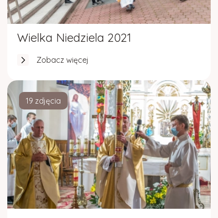
Gazetka parafialna
Kościół w Rydzowie
Wielka Niedziela 2021
Zobacz więcej
19 zdjęcia