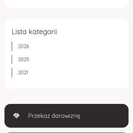
Lista kategorii
2026
2025
2021
Przekaż darowiznę
handshake