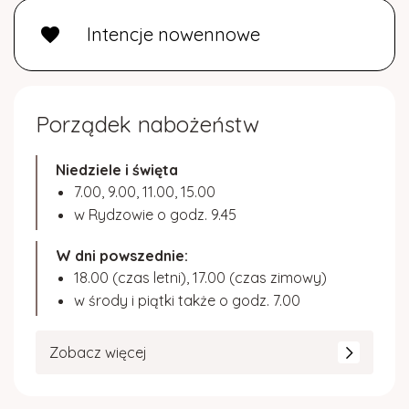
Intencje nowennowe
favorite
Porządek nabożeństw
Niedziele i święta
7.00, 9.00, 11.00, 15.00
w Rydzowie o godz. 9.45
W dni powszednie:
18.00 (czas letni), 17.00 (czas zimowy)
w środy i piątki także o godz. 7.00
Zobacz więcej